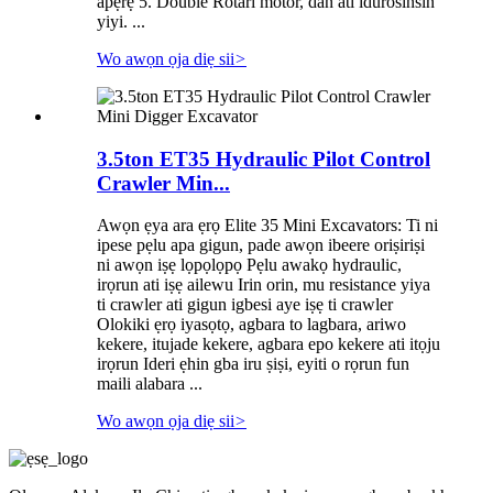
apẹrẹ 5. Double Rotari motor, dan ati idurosinsin
yiyi. ...
Wo awọn ọja diẹ sii
>
3.5ton ET35 Hydraulic Pilot Control
Crawler Min...
Awọn ẹya ara ẹrọ Elite 35 Mini Excavators: Ti ni
ipese pẹlu apa gigun, pade awọn ibeere oriṣiriṣi
ni awọn iṣẹ lọpọlọpọ Pẹlu awakọ hydraulic,
irọrun ati iṣẹ ailewu Irin orin, mu resistance yiya
ti crawler ati gigun igbesi aye iṣẹ ti crawler
Olokiki ẹrọ iyasọtọ, agbara to lagbara, ariwo
kekere, itujade kekere, agbara epo kekere ati itọju
irọrun Ideri ẹhin gba iru ṣiṣi, eyiti o rọrun fun
maili alabara ...
Wo awọn ọja diẹ sii
>