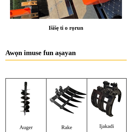
Išišẹ ti o rọrun
Awọn imuse fun aṣayan
Ijakadi
Auger
Rake