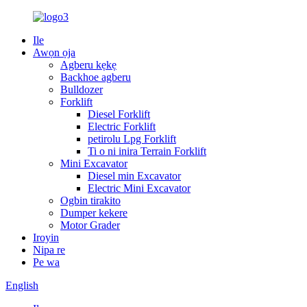
Ile
Awọn ọja
Agberu kẹkẹ
Backhoe agberu
Bulldozer
Forklift
Diesel Forklift
Electric Forklift
petirolu Lpg Forklift
Ti o ni inira Terrain Forklift
Mini Excavator
Diesel min Excavator
Electric Mini Excavator
Ogbin tirakito
Dumper kekere
Motor Grader
Iroyin
Nipa re
Pe wa
English