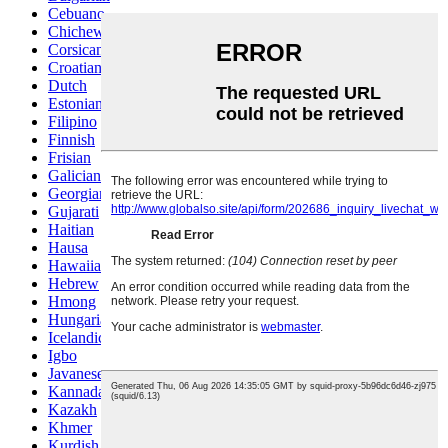
Cebuano
Chichewa
Corsican
Croatian
Dutch
Estonian
Filipino
Finnish
Frisian
Galician
Georgian
Gujarati
Haitian
Hausa
Hawaiian
Hebrew
Hmong
Hungarian
Icelandic
Igbo
Javanese
Kannada
Kazakh
Khmer
Kurdish