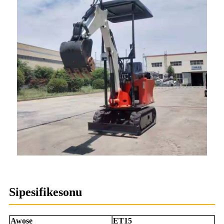
Sipesifikesonu
Awoṣe
ET15