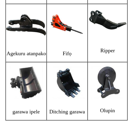
Ripper
Agekuru atanpako
Fifọ
Olupin
garawa ipele
Ditching garawa