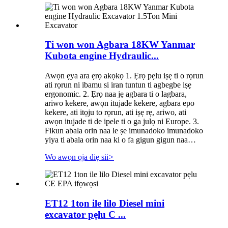
Ti won won Agbara 18KW Yanmar
Kubota engine Hydraulic...
Awọn ẹya ara ẹrọ akọkọ 1. Ẹrọ pẹlu iṣẹ ti o rọrun
ati rọrun ni ibamu si iran tuntun ti agbegbe iṣẹ
ergonomic. 2. Ẹrọ naa jẹ agbara ti o lagbara,
ariwo kekere, awọn itujade kekere, agbara epo
kekere, ati itọju to rọrun, ati iṣẹ rẹ, ariwo, ati
awọn itujade ti de ipele ti o ga julọ ni Europe. 3.
Fikun abala orin naa le ṣe imunadoko imunadoko
yiya ti abala orin naa ki o fa gigun gigun naa…
Wo awọn ọja diẹ sii
>
ET12 1ton ile lilo Diesel mini
excavator pẹlu C ...