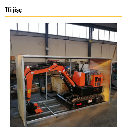
Ifijiṣẹ