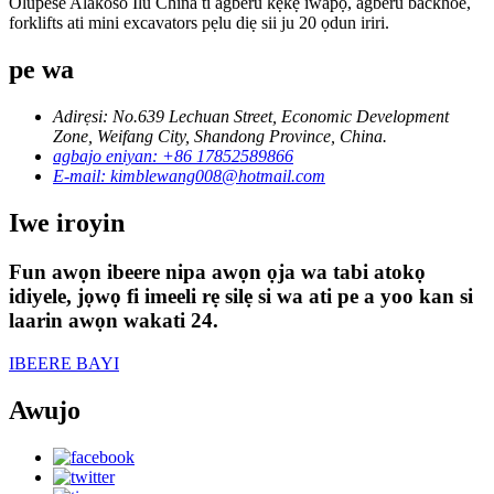
Olupese Alakoso Ilu China ti agberu kẹkẹ iwapọ, agberu backhoe,
forklifts ati mini excavators pẹlu diẹ sii ju 20 ọdun iriri.
pe wa
Adirẹsi: No.639 Lechuan Street, Economic Development
Zone, Weifang City, Shandong Province, China.
agbajo eniyan: +86 17852589866
E-mail: kimblewang008@hotmail.com
Iwe iroyin
Fun awọn ibeere nipa awọn ọja wa tabi atokọ
idiyele, jọwọ fi imeeli rẹ silẹ si wa ati pe a yoo kan si
laarin awọn wakati 24.
IBEERE BAYI
Awujo