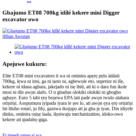
...
Gbajumo ET08 700kg ìdílé kekere mini Digger
excavator owo
Apejuwe kukuru:
Elite ET08 mini excavators ti wa ni ominira apẹrẹ pẹlu àdánù
700kg, lẹwa ni irisi, ga ni iṣeto ni, agbewọle eto, superior ni išẹ,
kekere ni idana agbara, jakejado ni isẹ ibiti, ati ki o dara fun ikole
mosi ni dín awọn alafo. O n gbadun olokiki olokiki ni gbogbo
agbaye. Euro 5 tabi ẹrọ boṣewa EPA lati pade awọn iwulo alabara
oriṣiriṣi. Asopọmọra iyipada iyara le ṣee lo, ati awọn ẹya ẹrọ oriṣiriṣi
bii liluho rotari, ju fifọ, garawa ikojọpọ ati ja gba jẹ iyan. Din idiyele
dinku, ominira oṣiṣẹ laala, ilọsiwaju mechanization, idoko-owo
kekere ati ipadabọ giga.
Fi imeeli ranṣẹ si wa