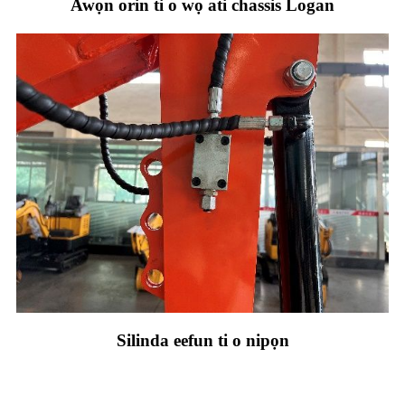
Awọn orin ti o wọ ati chassis Logan
Silinda eefun ti o nipọn