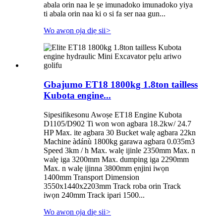
abala orin naa le ṣe imunadoko imunadoko yiya
ti abala orin naa ki o si fa ser naa gun...
Wo awọn ọja diẹ sii
>
Gbajumo ET18 1800kg 1.8ton tailless
Kubota engine...
Sipesifikesonu Awoṣe ET18 Engine Kubota
D1105/D902 Ti won won agbara 18.2kw/ 24.7
HP Max. ite agbara 30 Bucket walẹ agbara 22kn
Machine àdánù 1800kg garawa agbara 0.035m3
Speed ​​3km / h Max. walẹ ijinle 2350mm Max. n
walẹ iga 3200mm Max. dumping iga 2290mm
Max. n walẹ ijinna 3800mm ẹnjini iwọn
1400mm Transport Dimension
3550x1440x2203mm Track roba orin Track
iwọn 240mm Track ipari 1500...
Wo awọn ọja diẹ sii
>