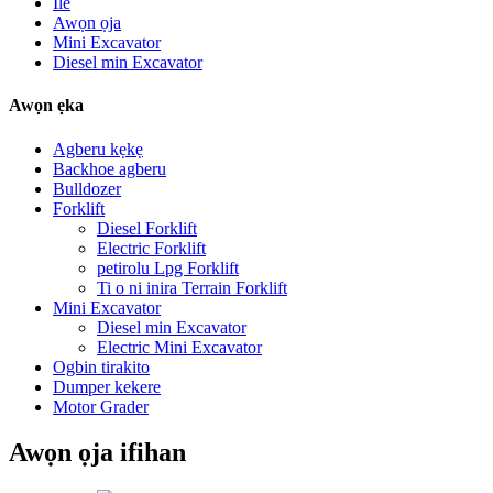
Ile
Awọn ọja
Mini Excavator
Diesel min Excavator
Awọn ẹka
Agberu kẹkẹ
Backhoe agberu
Bulldozer
Forklift
Diesel Forklift
Electric Forklift
petirolu Lpg Forklift
Ti o ni inira Terrain Forklift
Mini Excavator
Diesel min Excavator
Electric Mini Excavator
Ogbin tirakito
Dumper kekere
Motor Grader
Awọn ọja ifihan