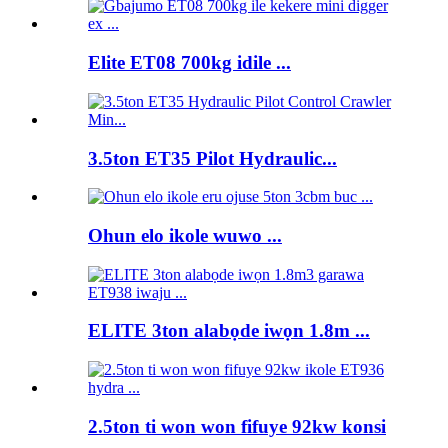
Elite ET08 700kg idile ...
3.5ton ET35 Pilot Hydraulic...
Ohun elo ikole wuwo ...
ELITE 3ton alabọde iwọn 1.8m ...
2.5ton ti won won fifuye 92kw konsi