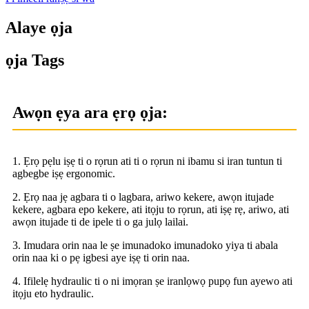
Alaye ọja
ọja Tags
Awọn ẹya ara ẹrọ ọja:
1. Ẹrọ pẹlu iṣẹ ti o rọrun ati ti o rọrun ni ibamu si iran tuntun ti
agbegbe iṣẹ ergonomic.
2. Ẹrọ naa jẹ agbara ti o lagbara, ariwo kekere, awọn itujade
kekere, agbara epo kekere, ati itọju to rọrun, ati iṣẹ rẹ, ariwo, ati
awọn itujade ti de ipele ti o ga julọ lailai.
3. Imudara orin naa le ṣe imunadoko imunadoko yiya ti abala
orin naa ki o pẹ igbesi aye iṣẹ ti orin naa.
4. Ifilelẹ hydraulic ti o ni imọran ṣe iranlọwọ pupọ fun ayewo ati
itọju eto hydraulic.