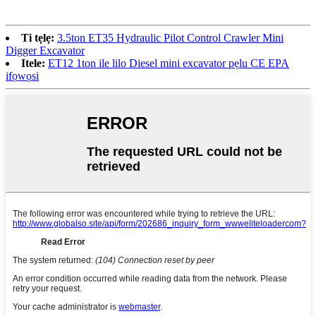
Ti tẹlẹ:
3.5ton ET35 Hydraulic Pilot Control Crawler Mini
Digger Excavator
Itele:
ET12 1ton ile lilo Diesel mini excavator pẹlu CE EPA
ifọwọsi