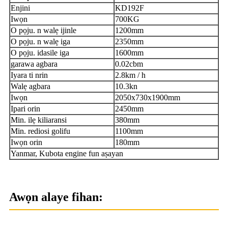
Enjini
K
D192F
Iwọn
700KG
O pọju. n walẹ ijinle
1200mm
O pọju. n walẹ iga
2350mm
O pọju. idasile iga
1600mm
garawa agbara
0.02cbm
Iyara ti nrin
2.8km / h
Walẹ agbara
10.3kn
Iwọn
2050x730x1900mm
Ipari orin
2450mm
Min. ilẹ kiliaransi
380mm
Min. rediosi golifu
1100mm
Iwọn orin
180mm
Yanmar, Kubota engine fun aṣayan
Awọn alaye fihan: