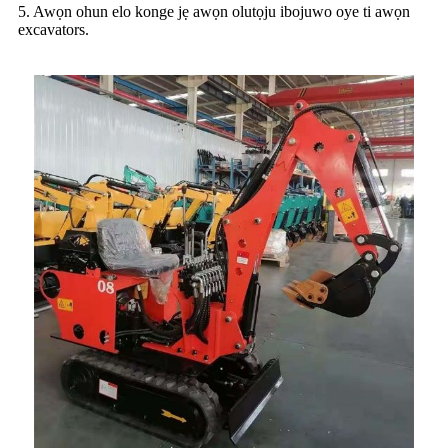
5. Awọn ohun elo konge jẹ awọn olutọju ibojuwo oye ti awọn
excavators.