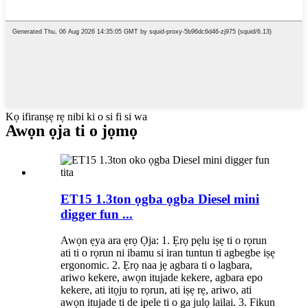
Kọ ifiranṣẹ rẹ nibi ki o si fi si wa
Awọn ọja ti o jọmọ
ET15 1.3ton ọgba ọgba Diesel mini
digger fun ...
Awọn ẹya ara ẹrọ Ọja: 1. Ẹrọ pẹlu iṣẹ ti o rọrun
ati ti o rọrun ni ibamu si iran tuntun ti agbegbe iṣẹ
ergonomic. 2. Ẹrọ naa jẹ agbara ti o lagbara,
ariwo kekere, awọn itujade kekere, agbara epo
kekere, ati itọju to rọrun, ati iṣẹ rẹ, ariwo, ati
awọn itujade ti de ipele ti o ga julọ lailai. 3. Fikun