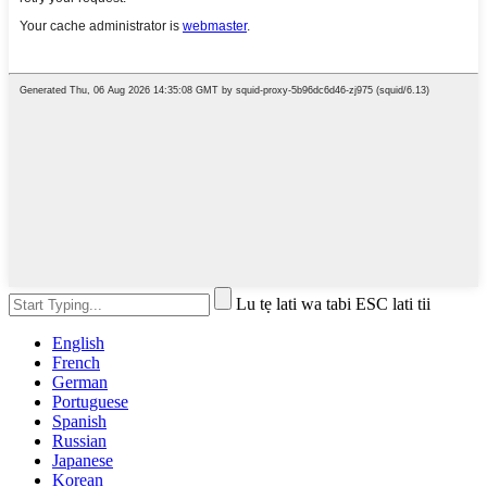
Lu tẹ lati wa tabi ESC lati tii
English
French
German
Portuguese
Spanish
Russian
Japanese
Korean