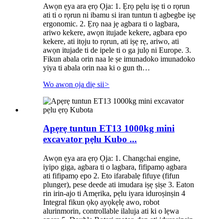
Awọn ẹya ara ẹrọ Ọja: 1. Ẹrọ pẹlu iṣẹ ti o rọrun
ati ti o rọrun ni ibamu si iran tuntun ti agbegbe iṣẹ
ergonomic. 2. Ẹrọ naa jẹ agbara ti o lagbara,
ariwo kekere, awọn itujade kekere, agbara epo
kekere, ati itọju to rọrun, ati iṣẹ rẹ, ariwo, ati
awọn itujade ti de ipele ti o ga julọ ni Europe. 3.
Fikun abala orin naa le ṣe imunadoko imunadoko
yiya ti abala orin naa ki o gun th…
Wo awọn ọja diẹ sii
>
Apẹrẹ tuntun ET13 1000kg mini
excavator pẹlu Kubo ...
Awọn ẹya ara ẹrọ Ọja: 1. Changchai engine,
iyipo giga, agbara ti o lagbara, fifipamọ agbara
ati fifipamọ epo 2. Eto ifarabalẹ fifuye (fifun
plunger), pese deede ati imudara iṣẹ ṣiṣe 3. Eaton
rin irin-ajo ti Amẹrika, pẹlu iyara iduroṣinṣin 4
Integral fikun ọkọ ayọkẹlẹ awo, robot
alurinmorin, controllable ilaluja ati ki o lẹwa