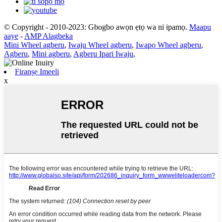
© Copyright - 2010-2023: Gbogbo awọn ẹtọ wa ni ipamọ.
Maapu
aaye
-
AMP Alagbeka
Mini Wheel agberu
,
Iwaju Wheel agberu
,
Iwapọ Wheel agberu
,
Agberu
,
Mini agberu
,
Agberu Ipari Iwaju
,
Firanṣẹ Imeeli
x