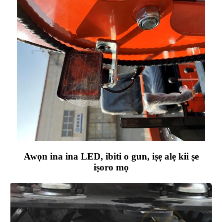
Awọn ina ina LED, ibiti o gun, iṣẹ alẹ kii ṣe
iṣoro mọ