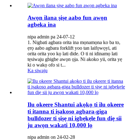
Awọn ilana ṣiṣe aabo fun awọn
agbeka ina
nipa admin pa 24-07-12
1. Nigbati agbara orita ina mọnamọna ko ba to,
ẹrọ aabo agbara forklift yoo tan laifọwọyi, ati
orita orita yoo kọ lati dide. O ti ni idinamọ lati
tẹsiwaju gbigbe awọn ọja. Ni akoko yii, orita yẹ
ki o wakọ ofo si t...
Ka siwaju
Ilu okeere Shantui akọkọ ti ilu okeere
ti itanna ti iṣakoso agbara-giga
bulldozer ti ṣiṣẹ ni igbẹkẹle fun diẹ sii
ju awọn wakati 10,000 lọ
nipa admin on 24-02-28