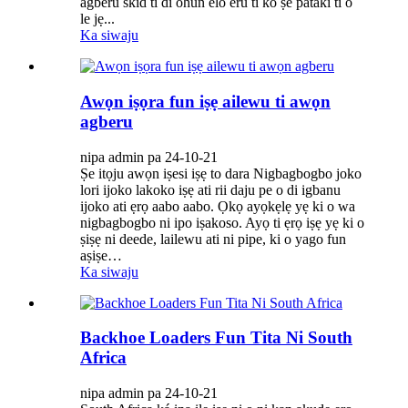
agberu skid ti di ohun elo eru ti ko ṣe pataki ti o
le jẹ...
Ka siwaju
Awọn iṣọra fun iṣẹ ailewu ti awọn
agberu
nipa admin pa 24-10-21
Ṣe itọju awọn iṣesi iṣẹ to dara Nigbagbogbo joko
lori ijoko lakoko iṣẹ ati rii daju pe o di igbanu
ijoko ati ẹrọ aabo aabo. Ọkọ ayọkẹlẹ yẹ ki o wa
nigbagbogbo ni ipo iṣakoso. Ayọ ti ẹrọ iṣẹ yẹ ki o
ṣiṣẹ ni deede, lailewu ati ni pipe, ki o yago fun
aṣiṣe…
Ka siwaju
Backhoe Loaders Fun Tita Ni South
Africa
nipa admin pa 24-10-21