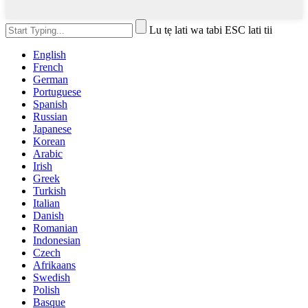
Lu tẹ lati wa tabi ESC lati tii
English
French
German
Portuguese
Spanish
Russian
Japanese
Korean
Arabic
Irish
Greek
Turkish
Italian
Danish
Romanian
Indonesian
Czech
Afrikaans
Swedish
Polish
Basque