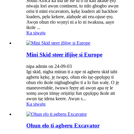
South Africa ká ina ile ise ni o ni kan akude ẹrọ
niwaju lori awọn continent, to nilo gbogbo awọn
orisi ti mini excavators, kẹkẹ loaders ati backhoe
loaders, pẹlu kekere, alabọde ati eru-ojuse ẹrọ.
Awọn ohun elo wọnyi ni a lo ni iwakusa, aaye
ikole ...
Ka siwaju
Mini Skid steer ifijiṣẹ si Europe
nipa admin on 24-09-03
Igi skid, nigba miiran ti a npe ni agberu skid tabi
agberu kẹkẹ, jẹ iwapọ, ohun elo iṣẹ-ọpọlọpọ ti
ohun elo ikole nigbagbogbo ti a lo fun walẹ. O jẹ
maneuverable, iwuwo fẹẹrẹ ati awọn apa rẹ le
somọ awọn irinṣẹ oriṣiriṣi fun ọpọlọpọ ikole ati
awọn iṣẹ idena keere. Awọn s...
Ka siwaju
Ohun elo ti agberu Excavator