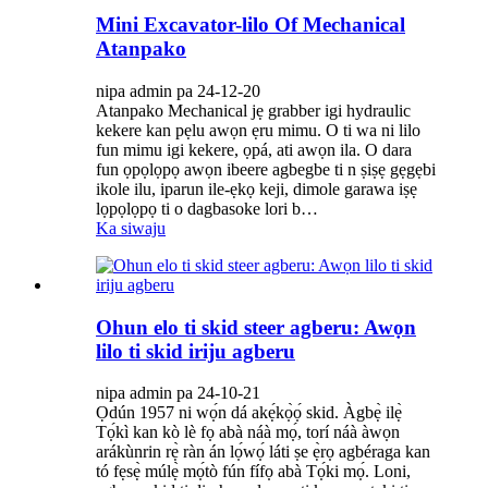
Mini Excavator-lilo Of Mechanical
Atanpako
nipa admin pa 24-12-20
Atanpako Mechanical jẹ grabber igi hydraulic
kekere kan pẹlu awọn ẹru mimu. O ti wa ni lilo
fun mimu igi kekere, ọpá, ati awọn ila. O dara
fun ọpọlọpọ awọn ibeere agbegbe ti n ṣiṣẹ gẹgẹbi
ikole ilu, iparun ile-ẹkọ keji, dimole garawa iṣẹ
lọpọlọpọ ti o dagbasoke lori b…
Ka siwaju
Ohun elo ti skid steer agberu: Awọn
lilo ti skid iriju agberu
nipa admin pa 24-10-21
Ọdún 1957 ni wọ́n dá akẹ́kọ̀ọ́ skid. Àgbẹ̀ ilẹ̀
Tọ́kì kan kò lè fọ abà náà mọ́, torí náà àwọn
arákùnrin rẹ̀ ràn án lọ́wọ́ láti ṣe ẹ̀rọ agbéraga kan
tó fẹsẹ̀ múlẹ̀ mọ́tò fún fífọ abà Tọ́ki mọ́. Loni,