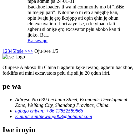
nipa admin pa 24-01-31
Backhoe loaders ti wa ni commonly mọ bi "nšišẹ
ni mejeji pari". Nitoripe o ni eto alailẹgbẹ kan,
opin iwaju jẹ ẹrọ ikojọpọ ati opin ẹhin jẹ ohun
elo excavation. Lori aaye iṣẹ, o le yipada lati
agberu si oniṣẹ ẹrọ excavator pẹlu akoko kan ti
ijoko. Ba...
Ka siwaju
1
2
3
4
5
Itele >
>>
Oju-iwe 1/5
Olupese Alakoso Ilu China ti agberu kẹkẹ iwapọ, agberu backhoe,
forklifts ati mini excavators pẹlu diẹ sii ju 20 ọdun iriri.
pe wa
Adirẹsi: No.639 Lechuan Street, Economic Development
Zone, Weifang City, Shandong Province, China.
agbajo eniyan: +86 17852589866
E-mail: kimblewang008@hotmail.com
Iwe iroyin