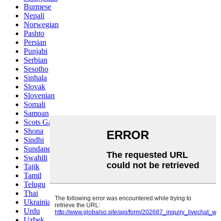
Burmese
Nepali
Norwegian
Pashto
Persian
Punjabi
Serbian
Sesotho
Sinhala
Slovak
Slovenian
Somali
Samoan
Scots Gaelic
Shona
Sindhi
Sundanese
Swahili
Tajik
Tamil
Telugu
Thai
Ukrainian
Urdu
Uzbek