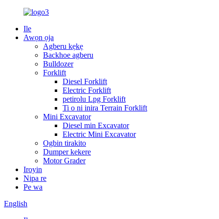
Ile
Awọn ọja
Agberu kẹkẹ
Backhoe agberu
Bulldozer
Forklift
Diesel Forklift
Electric Forklift
petirolu Lpg Forklift
Ti o ni inira Terrain Forklift
Mini Excavator
Diesel min Excavator
Electric Mini Excavator
Ogbin tirakito
Dumper kekere
Motor Grader
Iroyin
Nipa re
Pe wa
English