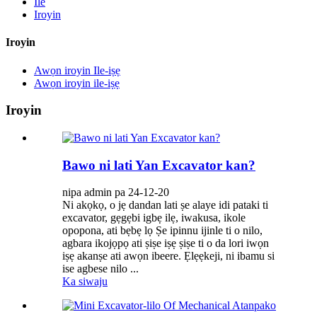
Ile
Iroyin
Iroyin
Awọn iroyin Ile-iṣẹ
Awọn iroyin ile-iṣẹ
Iroyin
Bawo ni lati Yan Excavator kan?
nipa admin pa 24-12-20
Ni akọkọ, o jẹ dandan lati ṣe alaye idi pataki ti
excavator, gẹgẹbi igbẹ ilẹ, iwakusa, ikole
opopona, ati bẹbẹ lọ Ṣe ipinnu ijinle ti o nilo,
agbara ikojọpọ ati ṣiṣe iṣẹ ṣiṣe ti o da lori iwọn
iṣẹ akanṣe ati awọn ibeere. Ẹlẹẹkeji, ni ibamu si
ise agbese nilo ...
Ka siwaju