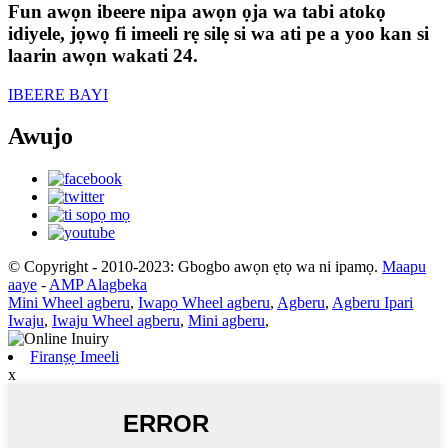
Fun awọn ibeere nipa awọn ọja wa tabi atokọ
idiyele, jọwọ fi imeeli rẹ silẹ si wa ati pe a yoo kan si
laarin awọn wakati 24.
IBEERE BAYI
Awujo
© Copyright - 2010-2023: Gbogbo awọn ẹtọ wa ni ipamọ.
Maapu
aaye
-
AMP Alagbeka
Mini Wheel agberu
,
Iwapọ Wheel agberu
,
Agberu
,
Agberu Ipari
Iwaju
,
Iwaju Wheel agberu
,
Mini agberu
,
Firanṣẹ Imeeli
x