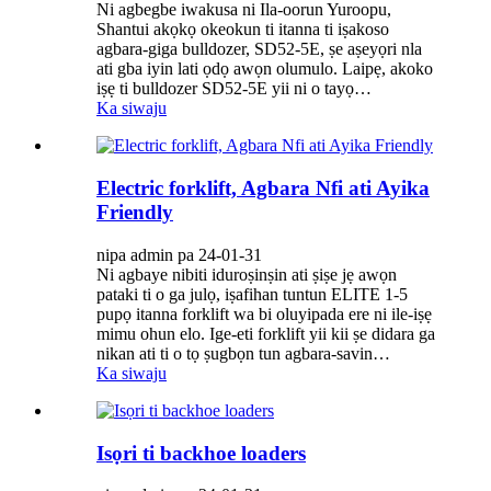
Ni agbegbe iwakusa ni Ila-oorun Yuroopu,
Shantui akọkọ okeokun ti itanna ti iṣakoso
agbara-giga bulldozer, SD52-5E, ṣe aṣeyọri nla
ati gba iyin lati ọdọ awọn olumulo. Laipẹ, akoko
iṣẹ ti bulldozer SD52-5E yii ni o tayọ…
Ka siwaju
Electric forklift, Agbara Nfi ati Ayika
Friendly
nipa admin pa 24-01-31
Ni agbaye nibiti iduroṣinṣin ati ṣiṣe jẹ awọn
pataki ti o ga julọ, iṣafihan tuntun ELITE 1-5
pupọ itanna forklift wa bi oluyipada ere ni ile-iṣẹ
mimu ohun elo. Ige-eti forklift yii kii ṣe didara ga
nikan ati ti o tọ ṣugbọn tun agbara-savin…
Ka siwaju
Isọri ti backhoe loaders