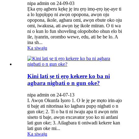
nipa admin on 24-09-03
Ẹka ẹrọ agberu kẹkẹ jẹ iru ẹrọ imọ-ẹrọ iṣẹ-aye ti
a lo lọpọlọpọ ni awọn opopona, awọn oju
opopona, ikole, agbara omi, awọn ebute oko oju
omi, iwakusa, ati awọn iṣẹ ikole miiran. O ti wa
ni o kun lo fun shoveling olopobobo ohun elo bi
ile, iyanrin, orombo wewe, edu, ati be be lo. A
ina sh...
Ka siwaju
Kini lati ṣe ti ẹrọ kekere ko ba ni
agbara nigbati o n gun oke?
nipa admin on 24-07-13
I. Awọn Okunfa Iṣoro 1. O le jẹ pe mọto irin-ajo
ti bajẹ ati nitorinaa ko lagbara pupọ nigbati o n
gun oke; 2. Ti o ba ti ni iwaju apa ti awọn nrin
siseto ti baje, awọn excavator yoo ko ni anfani
lati gun oke; 3. Ailagbara ti oniwadi kekere kan
lati gun oke mi...
Ka siwaju